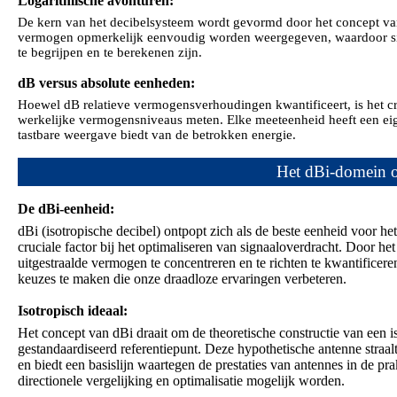
Logaritmische avonturen:
De kern van het decibelsysteem wordt gevormd door het concept van 
vermogen opmerkelijk eenvoudig worden weergegeven, waardoor sig
te begrijpen en te berekenen zijn.
dB versus absolute eenheden:
Hoewel dB relatieve vermogensverhoudingen kwantificeert, is het cru
werkelijke vermogensniveaus meten. Elke meeteenheid heeft een eigen
tastbare weergave biedt van de betrokken energie.
Het dBi-domein on
De dBi-eenheid:
dBi (isotropische decibel) ontpopt zich als de beste eenheid voor h
cruciale factor bij het optimaliseren van signaaloverdracht. Door h
uitgestraalde vermogen te concentreren en te richten te kwantificere
keuzes te maken die onze draadloze ervaringen verbeteren.
Isotropisch ideaal:
Het concept van dBi draait om de theoretische constructie van een is
gestandaardiseerd referentiepunt. Deze hypothetische antenne straalt
en biedt een basislijn waartegen de prestaties van antennes in de p
directionele vergelijking en optimalisatie mogelijk worden.