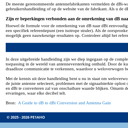
De meeste gerenommeerde antennefabrikanten vermelden de dBi-waarde
gebruikershandleiding of op de website van de fabrikant. Als u de 
Zijn er beperkingen verbonden aan de omrekening van dB na
Hoewel de formule voor de omrekening van dB naar dBi eenvoudig en 
een specifiek referentiepunt (een isotrope straler). Als de oorspro
mogelijk geen nauwkeurige resultaten op. Controleer altijd het ref
In deze uitgebreide handleiding zijn we diep ingegaan op de comple
toepassing in de wereld van antenneversterking onthuld. Door de ku
draadloze communicatie te verkennen, waardoor u weloverwogen bes
Met de kennis uit deze handleiding bent u nu in staat om weloverwo
de juiste antenne selecteert, problemen met de signaalsterkte oplost
en dBi te converteren zal van onschatbare waarde blijken. Omarm de
ervaringen, waar elke decibel telt.
Bron:
A Guide to dB to dBi Conversion and Antenna Gain