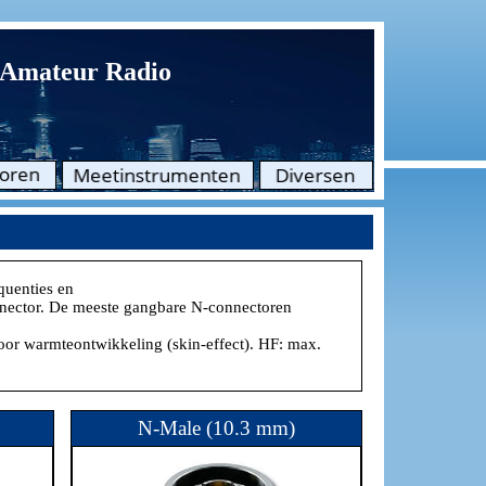
Amateur Radio
quenties en
onnector. De meeste gangbare N-connectoren
door warmteontwikkeling (skin-effect). HF: max.
N-Male (10.3 mm)