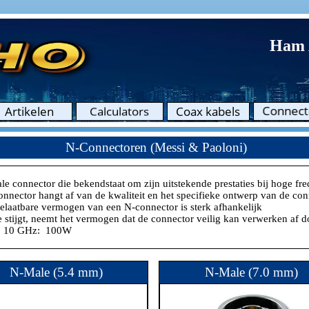
Ham 
N-Connectoren (Messi & Paoloni)
e connector die bekendstaat om zijn uitstekende prestaties bij hoge fre
nnector hangt af van de kwaliteit en het specifieke ontwerp van de c
elaatbare vermogen van een N-connector is sterk afhankelijk
e stijgt, neemt het vermogen dat de connector veilig kan verwerken af 
 10 GHz: 100W
N-Male (5.4 mm)
N-Male (7.0 mm)