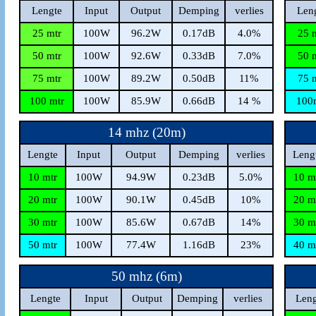
Lengte
Input
Output
Demping
verlies
Len
25 mtr
100W
96.2W
0.17dB
4.0%
25 
50 mtr
100W
92.6W
0.33dB
7.0%
50 
75 mtr
100W
89.2W
0.50dB
11%
75 
100 mtr
100W
85.9W
0.66dB
14 %
100
14 mhz (20m)
Lengte
Input
Output
Demping
verlies
Leng
10 mtr
100W
94.9W
0.23dB
5.0%
10 m
20 mtr
100W
90.1W
0.45dB
10%
20 m
30 mtr
100W
85.6W
0.67dB
14%
30 m
50 mtr
100W
77.4W
1.16dB
23%
40 m
50 mhz (6m)
Lengte
Input
Output
Demping
verlies
Leng