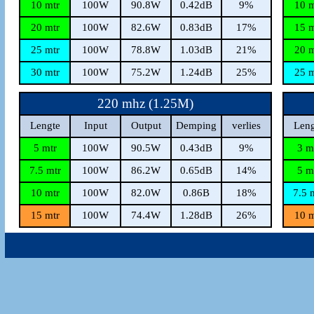
10 mtr
100W
90.8W
0.42dB
9%
10 m
20 mtr
100W
82.6W
0.83dB
17%
15 m
25 mtr
100W
78.8W
1.03dB
21%
20 m
30 mtr
100W
75.2W
1.24dB
25%
25 m
220 mhz (1.25M)
Lengte
Input
Output
Demping
verlies
Leng
5 mtr
100W
90.5W
0.43dB
9%
3 m
7.5 mtr
100W
86.2W
0.65dB
14%
5 m
10 mtr
100W
82.0W
0.86B
18%
7.5 
15 mtr
100W
74.4W
1.28dB
26%
10 m