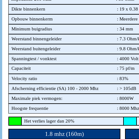
Dikte binnenkern
: 19 x 0.3
Opbouw binnenkerm
: Meerdere
Minimum buigradius
: 34 mm
Weerstand binnengeleider
: 7.3 Ohm
Weerstand buitengeleider
: 9.8 Ohm
Spanningtest / vonktest
: 4000 Volt
Capaciteit
: 75 pf/m
Velocity ratio
: 83%
Afscherning efficientie (SA) 100 - 2000 Mhz
: > 105dB
Maximale piek vermogen:
: 8000W
Hoogste frequentie
: 8000 Mh
Het verlies lager dan 20%
H
1.8 mhz (160m)